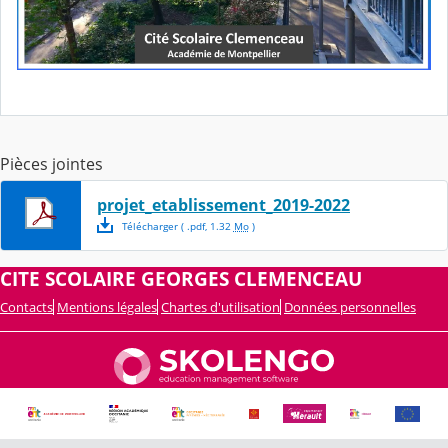
Pièces jointes
projet_etablissement_2019-2022
Télécharger
( .
pdf
,
1.32
Mo
)
CITE SCOLAIRE GEORGES CLEMENCEAU
Contacts
Mentions légales
Chartes d'utilisation
Données personnelles