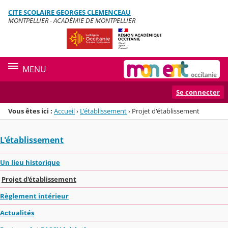
Panneau de gestion des cookies
CITE SCOLAIRE GEORGES CLEMENCEAU
Menu de la rubrique
Contenu
MONTPELLIER - ACADÉMIE DE MONTPELLIER
MENU
Se connecter
Vous êtes ici :
Accueil
›
L'établissement
›
Projet d'établissement
L'établissement
Un lieu historique
Projet d'établissement
Règlement intérieur
Actualités