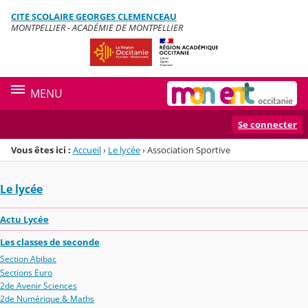
Panneau de gestion des cookies
CITE SCOLAIRE GEORGES CLEMENCEAU
Menu de la rubrique
Contenu
MONTPELLIER - ACADÉMIE DE MONTPELLIER
MENU
Se connecter
Vous êtes ici :
Accueil
›
Le lycée
›
Association Sportive
Le lycée
Actu Lycée
Les classes de seconde
Section Abibac
Sections Euro
2de Avenir Sciences
2de Numérique & Maths