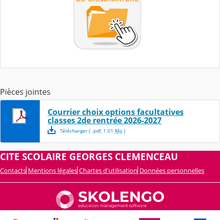
Pièces jointes
Courrier choix options facultatives
classes 2de rentrée 2026-2027
Télécharger
( .
pdf
,
1.01
Mo
)
CITE SCOLAIRE GEORGES CLEMENCEAU
Contacts
Mentions légales
Chartes d'utilisation
Données personnelles