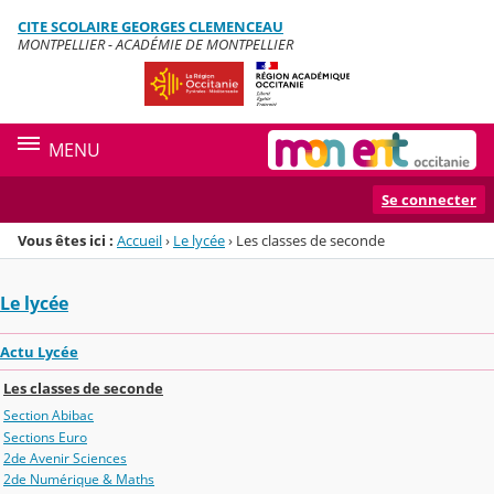
Panneau de gestion des cookies
CITE SCOLAIRE GEORGES CLEMENCEAU
Menu de la rubrique
Contenu
MONTPELLIER - ACADÉMIE DE MONTPELLIER
MENU
Se connecter
Vous êtes ici :
Accueil
›
Le lycée
›
Les classes de seconde
Le lycée
Actu Lycée
Les classes de seconde
Section Abibac
Sections Euro
2de Avenir Sciences
2de Numérique & Maths