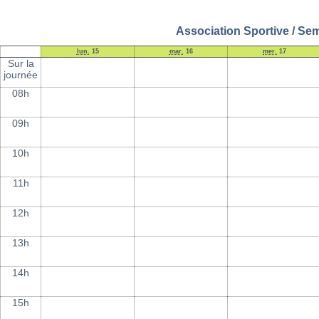
Association Sportive / Se
lun.
15
mar.
16
mer.
17
Sur la
journée
08h
09h
10h
11h
12h
13h
14h
15h