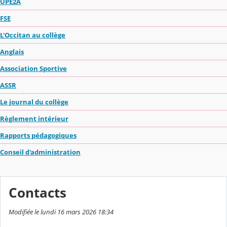
UPE2A
FSE
L'Occitan au collège
Anglais
Association Sportive
ASSR
Le journal du collège
Règlement intérieur
Rapports pédagogiques
Conseil d'administration
Contacts
Modifiée le lundi 16 mars 2026 18:34