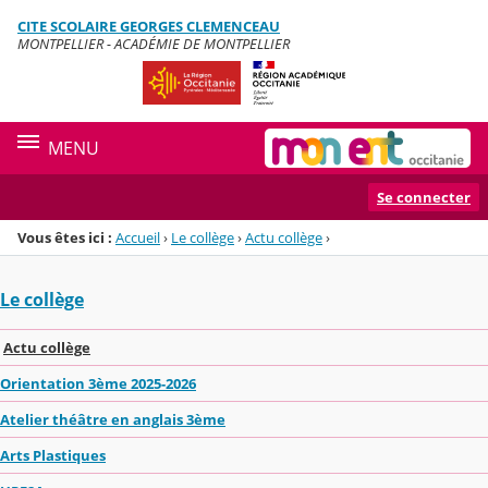
Panneau de gestion des cookies
CITE SCOLAIRE GEORGES CLEMENCEAU
Menu de la rubrique
Contenu
MONTPELLIER - ACADÉMIE DE MONTPELLIER
MENU
Se connecter
Vous êtes ici :
Accueil
›
Le collège
›
Actu collège
›
Le collège
Actu collège
Orientation 3ème 2025-2026
Atelier théâtre en anglais 3ème
Arts Plastiques